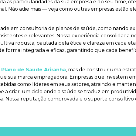
da as particularidades da sua empresa e do seu time, o
al. Não adie mais — veja como outras empresas estão e
ade em consultoria de planos de saúde, combinando exp
sistentes e relevantes. Nossa experiência consolidada n
ltiva robusta, pautada pela ética e clareza em cada et
de forma integrada e eficaz, garantindo que cada benefí
r
Plano de Saúde Ariranha
, mas de construir uma estra
que sua marca empregadora. Empresas que investem em s
bidas como líderes em seus setores, atraindo e mantendo 
e a criar: um ciclo onde a saúde se traduz em produtivi
sa. Nossa reputação comprovada e o suporte consultiv