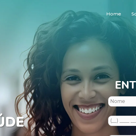
Home
S
ENT
ÚDE