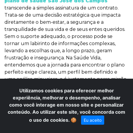
plano de saúde São José dos Campos
transcende a simples assinatura de um contrato.
Trata-se de uma decisão estratégica que impacta
diretamente o bem-estar, a segurança e a
tranquilidade de sua vida e de seus entes queridos.
Sem o suporte adequado, o processo pode se
tornar um labirinto de informações complexas,
levando a escolhas que, a longo prazo, geram
frustração e insegurança. Na Saúde Vida,
entendemos que a jornada para encontrar o plano
perfeito exige clareza, um perfil bem definido e
uma análise minuciosa, e é justamente nessa missão
que nossa experiência de mais de 12 anos se destaca.
Utilizamos cookies para oferecer melhor
experiência, melhorar o desempenho, analisar
## A Complexidade Invisível na Escolha do seu
como você interage em nosso site e personalizar
Plano de Saúde
conteúdo. Ao utilizar este site, você concorda com
Decidir por um
plano de saúde
pode parecer, à
o uso de cookies.
🍪
Eu aceito
primeira vista, uma tarefa simples. No entanto, por
trás das ofertas apresentadas, reside uma