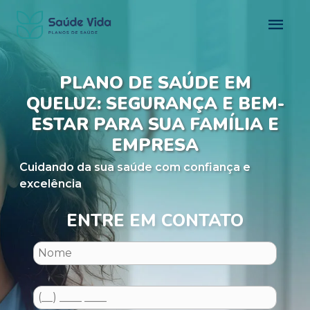
PLANO DE SAÚDE EM
QUELUZ: SEGURANÇA E BEM-
ESTAR PARA SUA FAMÍLIA E
EMPRESA
Cuidando da sua saúde com confiança e
excelência
ENTRE EM CONTATO