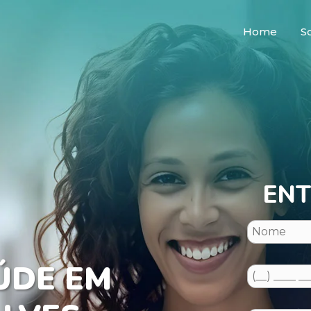
Home
S
ENT
ÚDE EM