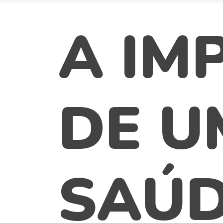
A IM
DE U
SAÚD