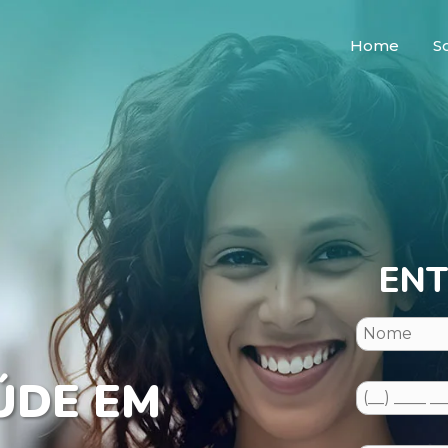
Home
S
ENT
ÚDE EM