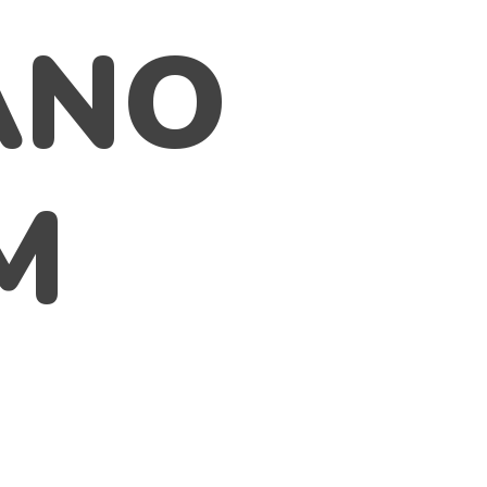
ANO
M