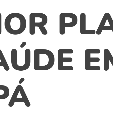
OR PL
AÚDE E
PÁ