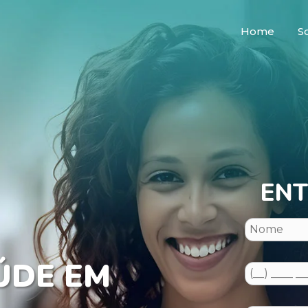
Home
S
ENT
ÚDE EM