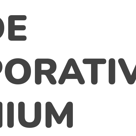
DE
ORATI
IUM