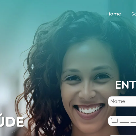
Home
S
ENT
ÚDE