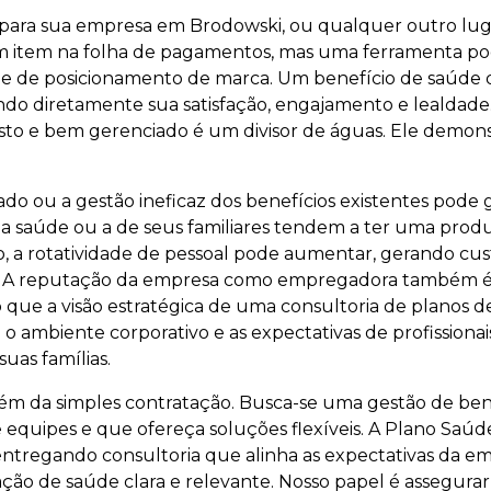
para sua empresa em Brodowski, ou qualquer outro luga
m item na folha de pagamentos, mas uma ferramenta pod
l e de posicionamento de marca. Um benefício de saúde 
ndo diretamente sua satisfação, engajamento e lealdade
usto e bem gerenciado é um divisor de águas. Ele demon
 ou a gestão ineficaz dos benefícios existentes pode g
 saúde ou a de seus familiares tendem a ter uma produ
o, a rotatividade de pessoal pode aumentar, gerando cus
. A reputação da empresa como empregadora também é afe
nto que a visão estratégica de uma consultoria de planos 
 ambiente corporativo e as expectativas de profissiona
uas famílias.
ém da simples contratação. Busca-se uma gestão de benefí
de equipes e que ofereça soluções flexíveis. A Plano S
ntregando consultoria que alinha as expectativas da em
ão de saúde clara e relevante. Nosso papel é assegurar