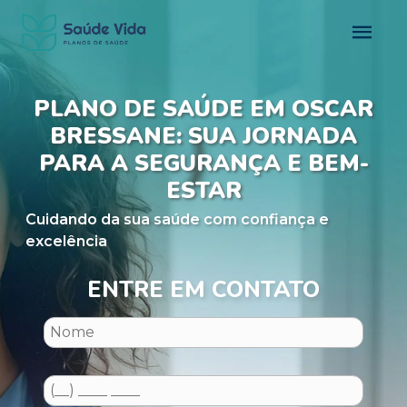
PLANO DE SAÚDE EM OSCAR
BRESSANE: SUA JORNADA
PARA A SEGURANÇA E BEM-
ESTAR
Cuidando da sua saúde com confiança e
excelência
ENTRE EM CONTATO