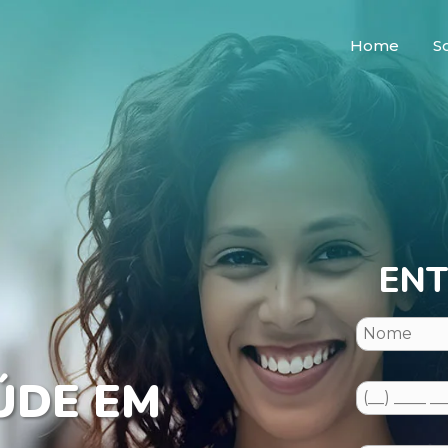
Home
S
ENT
ÚDE EM