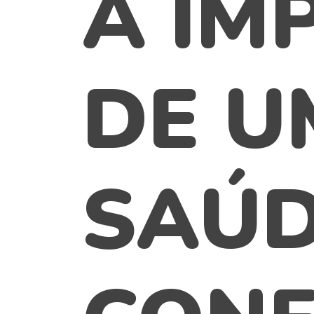
A IM
DE U
SAÚ