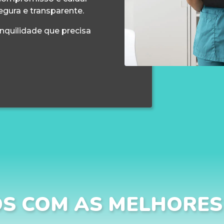
egura e transparente.
anquilidade que precisa
S COM AS MELHORES