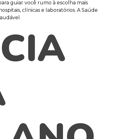
para guiar você rumo à escolha mais
spitais, clínicas e laboratórios. A Saúde
saudável.
CIA
A
LANO