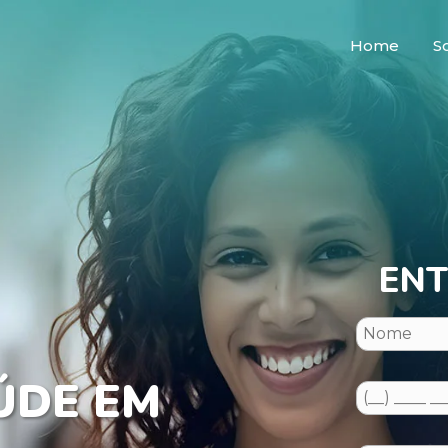
Home
S
ENT
ÚDE EM