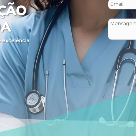
ÇÃO
DA
 excelência