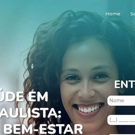
Home
S
ENT
ÚDE EM
AULISTA:
 BEM-ESTAR