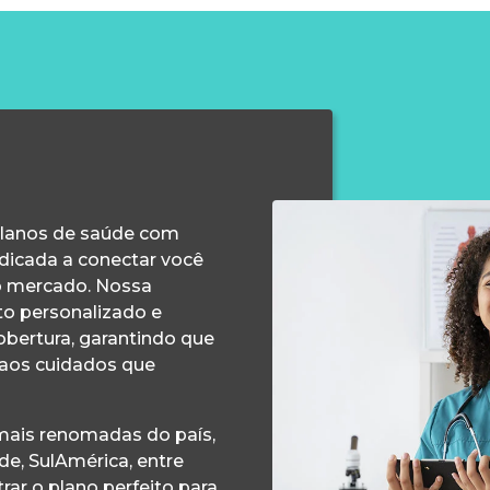
planos de saúde com
edicada a conectar você
o mercado. Nossa
o personalizado e
obertura, garantindo que
 aos cuidados que
ais renomadas do país,
e, SulAmérica, entre
ar o plano perfeito para