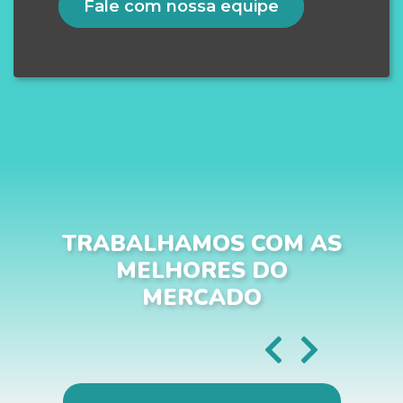
Fale com nossa equipe
TRABALHAMOS COM AS
MELHORES DO
MERCADO