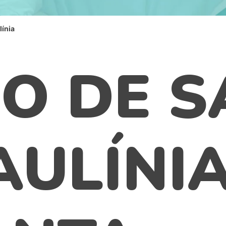
línia
O DE S
AULÍNIA