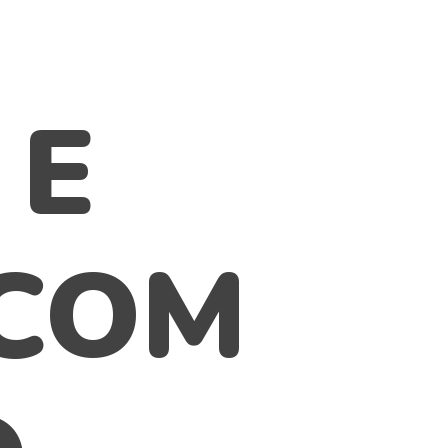
 E
 COM