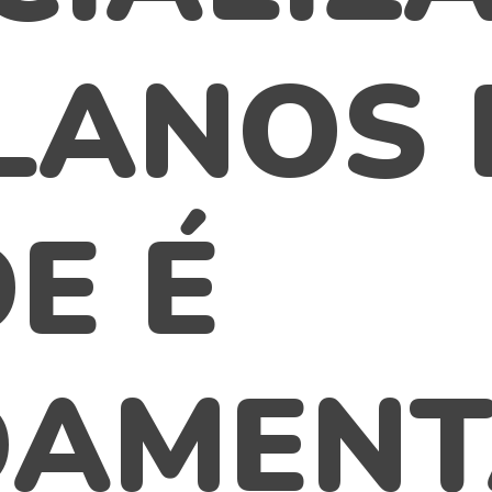
LANOS 
E É
AMENT