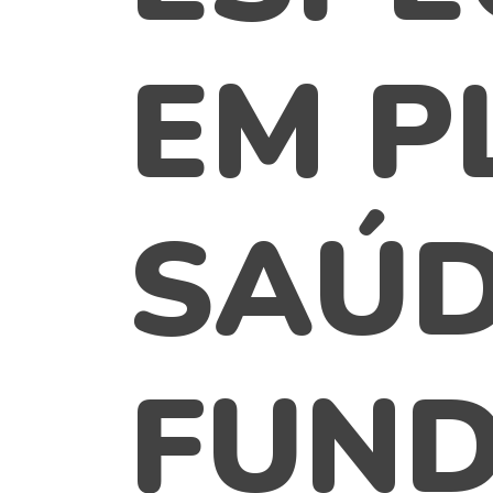
EM P
SAÚD
FUND