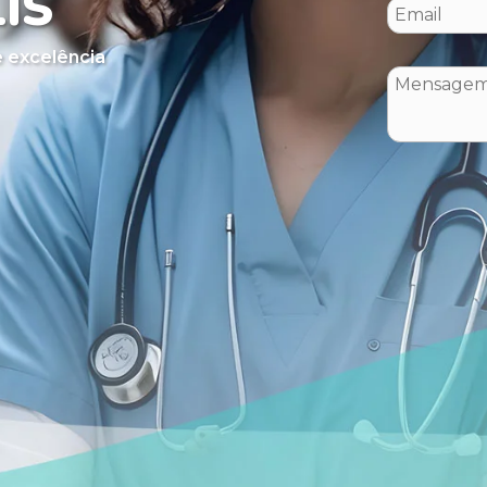
IS
 excelência