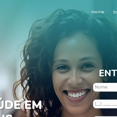
Home
S
ENT
ÚDE EM