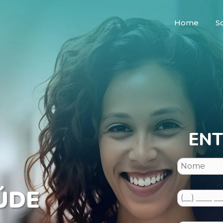
Home
S
ENT
ÚDE