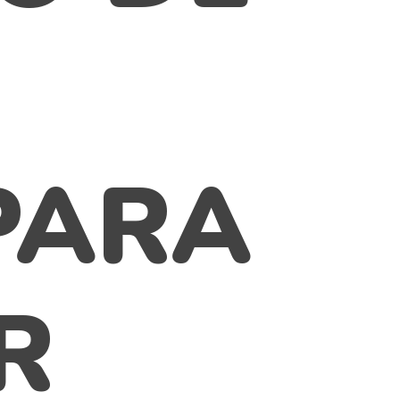
PARA
R