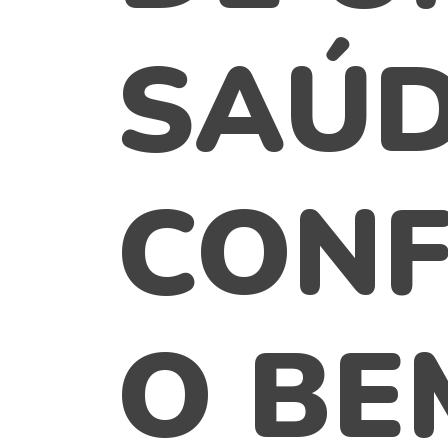
SAÚ
CONF
O BE