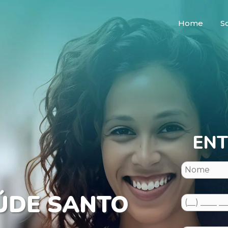
Home
S
ENT
ÚDE SANTO