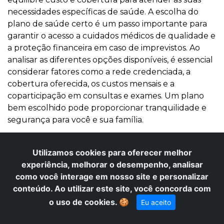
necessidades específicas de saúde. A escolha do
plano de saúde certo é um passo importante para
garantir o acesso a cuidados médicos de qualidade e
a proteção financeira em caso de imprevistos. Ao
analisar as diferentes opções disponíveis, é essencial
considerar fatores como a rede credenciada, a
cobertura oferecida, os custos mensais e a
coparticipação em consultas e exames. Um plano
bem escolhido pode proporcionar tranquilidade e
segurança para você e sua família.
Os benefícios de encontrar o plano de saúde certo
são significativos. Com o plano certo, você ganha
Utilizamos cookies para oferecer melhor
acesso a cuidados de saúde de qualidade,
experiência, melhorar o desempenho, analisar
tranquilidade sabendo que está protegido em caso
como você interage em nosso site e personalizar
de emergência, e a capacidade de gerenciar
conteúdo. Ao utilizar este site, você concorda com
proativamente sua saúde. Este artigo explorará
o uso de cookies.
🍪
Eu aceito
como alcançar esses benefícios. A
Saúde Vida
tem
uma equipe de especialistas que ajuda indivíduos e